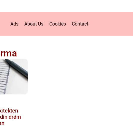
Ads
About Us
Cookies
Contact
irma
kitekten
 din drøm
en