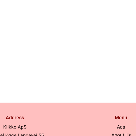
Address
Menu
Ads
About Us