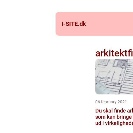
I-SITE.
dk
arkitektf
06 february 2021
Du skal finde ar
som kan bringe
ud i virkelighed