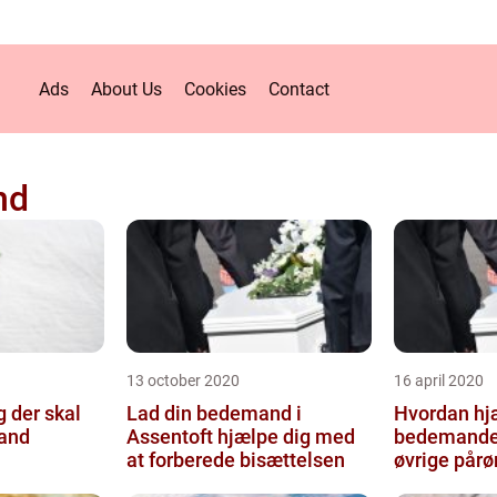
Ads
About Us
Cookies
Contact
nd
13 october 2020
16 april 2020
g der skal
Lad din bedemand i
Hvordan hj
and
Assentoft hjælpe dig med
bedemande
at forberede bisættelsen
øvrige pår