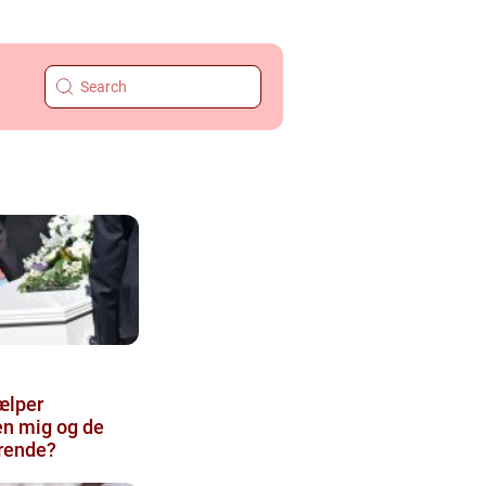
ælper
n mig og de
ørende?