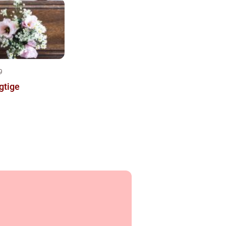
9
gtige