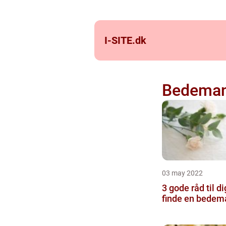
I-SITE.
dk
Bedema
03 may 2022
3 gode råd til di
finde en bedem