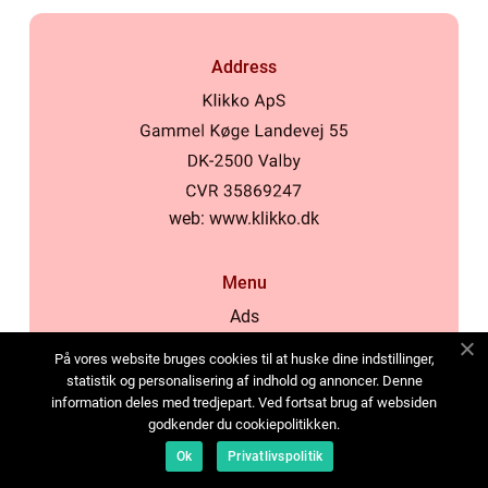
Address
web:
www.klikko.dk
Menu
Ads
About Us
På vores website bruges cookies til at huske dine indstillinger,
Cookies
statistik og personalisering af indhold og annoncer. Denne
information deles med tredjepart. Ved fortsat brug af websiden
Contact
godkender du cookiepolitikken.
Sitemap
Ok
Privatlivspolitik