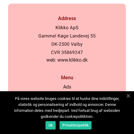
Address
web:
www.klikko.dk
Menu
Ads
About Us
På vores website bruges cookies til at huske dine indstillinger,
Cookies
statistik og personalisering af indhold og annoncer. Denne
information deles med tredjepart. Ved fortsat brug af websiden
Contact
godkender du cookiepolitikken.
Sitemap
Ok
Privatlivspolitik