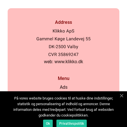
Address
web:
www.klikko.dk
Menu
Ads
About Us
På vores website bruges cookies til at huske dine indstillinger,
Cookies
statistik og personalisering af indhold og annoncer. Denne
information deles med tredjepart. Ved fortsat brug af websiden
Contact
godkender du cookiepolitikken.
Sitemap
Ok
Privatlivspolitik