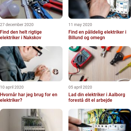
27 december 2020
11 may 2020
Find den helt rigtige
Find en pålidelig elektriker i
elektriker i Nakskov
Billund og omegn
10 april 2020
05 april 2020
Hvornår har jeg brug for en
Lad din elektriker i Aalborg
elektriker?
forestå dit el arbejde