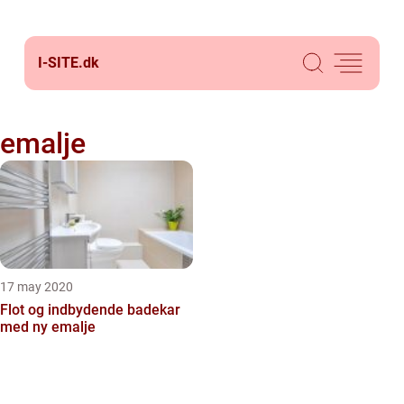
I-SITE.
dk
emalje
17 may 2020
Flot og indbydende badekar
med ny emalje