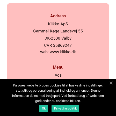
Address
web:
www.klikko.dk
Menu
Ads
About Us
På vores website bruges cookies til at huske dine indstillinger,
Cookies
statistik og personalisering af indhold og annoncer. Denne
information deles med tredjepart. Ved fortsat brug af websiden
Contact
godkender du cookiepolitikken.
Sitemap
Ok
Privatlivspolitik