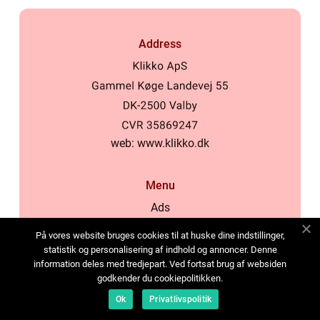
Address
web:
www.klikko.dk
Menu
Ads
About Us
På vores website bruges cookies til at huske dine indstillinger,
Cookies
statistik og personalisering af indhold og annoncer. Denne
information deles med tredjepart. Ved fortsat brug af websiden
Contact
godkender du cookiepolitikken.
Sitemap
Ok
Privatlivspolitik