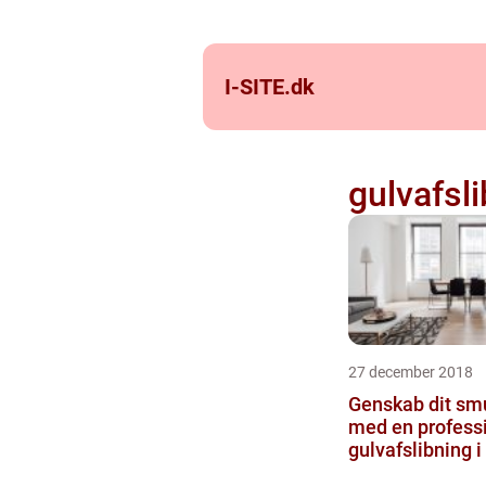
I-SITE.
dk
gulvafsl
27 december 2018
Genskab dit sm
med en profess
gulvafslibning i