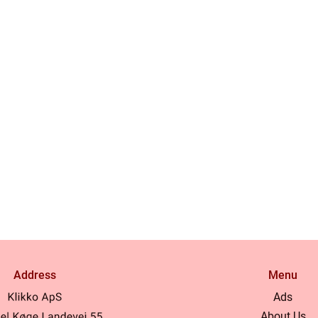
Address
Menu
Ads
About Us