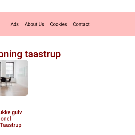
Ads
About Us
Cookies
Contact
ibning taastrup
ukke gulv
ionel
 Taastrup