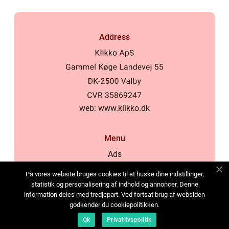
Address
web:
www.klikko.dk
Menu
Ads
About Us
På vores website bruges cookies til at huske dine indstillinger,
Cookies
statistik og personalisering af indhold og annoncer. Denne
information deles med tredjepart. Ved fortsat brug af websiden
Contact
godkender du cookiepolitikken.
Sitemap
Ok
Privatlivspolitik