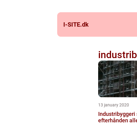
I-SITE.
dk
industri
13 january 2020
Industribyggeri
efterhånden all