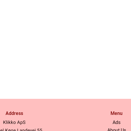
Address
Menu
Ads
About Us