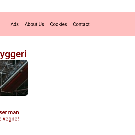
Ads
About Us
Cookies
Contact
byggeri
 ser man
e vegne!