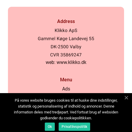
Address
web:
www.klikko.dk
Menu
Ads
About Us
På vores website bruges cookies til at huske dine indstillinger,
Cookies
statistik og personalisering af indhold og annoncer. Denne
information deles med tredjepart. Ved fortsat brug af websiden
Contact
godkender du cookiepolitikken.
Sitemap
Ok
Privatlivspolitik