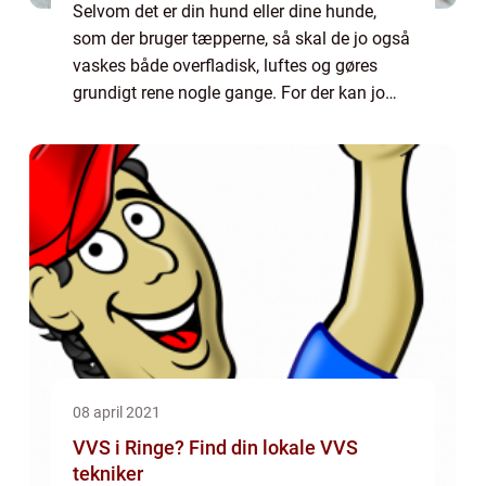
Selvom det er din hund eller dine hunde,
som der bruger tæpperne, så skal de jo også
vaskes både overfladisk, luftes og gøres
grundigt rene nogle gange. For der kan jo
være gået mug, insekter eller bakterier i de
hundetæpper, som du måske ikke har op...
08 april 2021
VVS i Ringe? Find din lokale VVS
tekniker