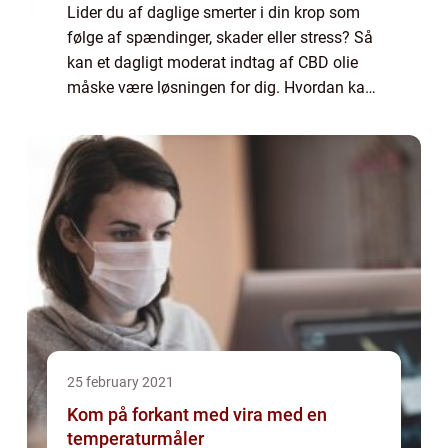
Lider du af daglige smerter i din krop som
følge af spændinger, skader eller stress? Så
kan et dagligt moderat indtag af CBD olie
måske være løsningen for dig. Hvordan kan
CBD olie hjælpe mig? CBD olie kan hjælpe
dig hvis du lider af smerter, søvn be...
25 february 2021
Kom på forkant med vira med en
temperaturmåler