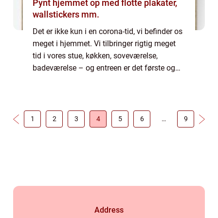
Pynt hjemmet op med flotte plakater,
wallstickers mm.
Det er ikke kun i en corona-tid, vi befinder os
meget i hjemmet. Vi tilbringer rigtig meget
tid i vores stue, køkken, soveværelse,
badeværelse – og entreen er det første og
sidste, vi ser hver dag. Hvis du har tomme
vægge, eller du har noget hæ...
1
2
3
4
5
6
…
9
Address