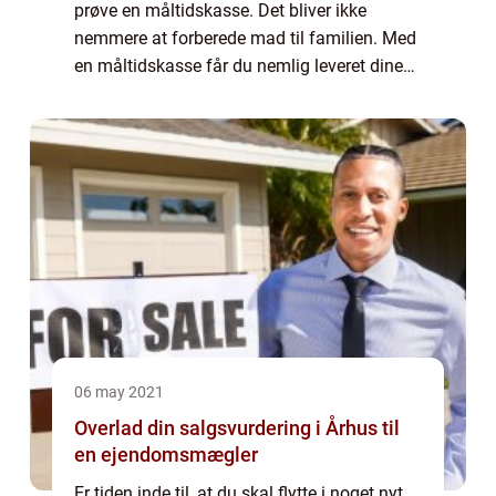
prøve en måltidskasse. Det bliver ikke
nemmere at forberede mad til familien. Med
en måltidskasse får du nemlig leveret dine
ønskede retter lige til døren. Der er inkluderet
alle de ingredienser, du skal br...
06 may 2021
Overlad din salgsvurdering i Århus til
en ejendomsmægler
Er tiden inde til, at du skal flytte i noget nyt,