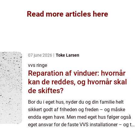
Read more articles here
07 june 2026
Toke Larsen
vvs ringe
Reparation af vinduer: hvornår
kan de reddes, og hvornår skal
de skiftes?
Bor du i eget hus, nyder du og din familie helt
sikkert godt af friheden og freden – og måske
endda egen have. Men med eget hus følger også
eget ansvar for de faste VVS installationer – og til
det formål bør du kende en dygtig autoriseret VVS