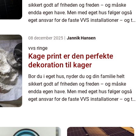
sikkert godt af friheden og freden – og måske
endda egen have. Men med eget hus følger også
eget ansvar for de faste VVS installationer – og til
det formål bør du kende en dygtig autoriseret VVS
install...
08 december 2025
Jannik Hansen
vvs ringe
Kage print er den perfekte
dekoration til kager
Bor du i eget hus, nyder du og din familie helt
sikkert godt af friheden og freden – og måske
endda egen have. Men med eget hus følger også
eget ansvar for de faste VVS installationer – og til
det formål bør du kende en dygtig autoriseret VVS
install...