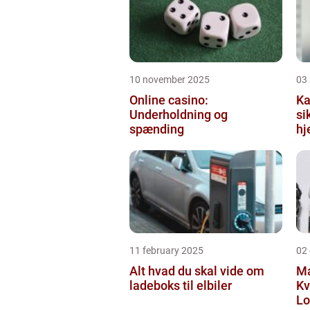
10 november 2025
03
Online casino:
Ka
Underholdning og
si
spænding
hj
11 february 2025
02
Alt hvad du skal vide om
Ma
ladeboks til elbiler
Kv
Lo