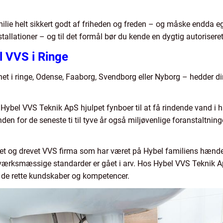
amilie helt sikkert godt af friheden og freden – og måske endda 
allationer – og til det formål bør du kende en dygtig autoriseret
l VVS i Ringe
et i ringe, Odense, Faaborg, Svendborg eller Nyborg – hedder 
bel VVS Teknik ApS hjulpet fynboer til at få rindende vand i han
nden for de seneste ti til tyve år også miljøvenlige foranstaltn
ejet og drevet VVS firma som har været på Hybel familiens hænd
værksmæssige standarder er gået i arv. Hos Hybel VVS Teknik A
de rette kundskaber og kompetencer.