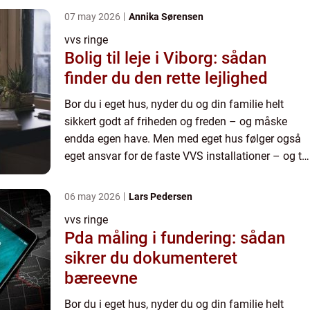
install...
07 may 2026
Annika Sørensen
vvs ringe
Bolig til leje i Viborg: sådan
finder du den rette lejlighed
Bor du i eget hus, nyder du og din familie helt
sikkert godt af friheden og freden – og måske
endda egen have. Men med eget hus følger også
eget ansvar for de faste VVS installationer – og til
det formål bør du kende en dygtig autoriseret VVS
install...
06 may 2026
Lars Pedersen
vvs ringe
Pda måling i fundering: sådan
sikrer du dokumenteret
bæreevne
Bor du i eget hus, nyder du og din familie helt