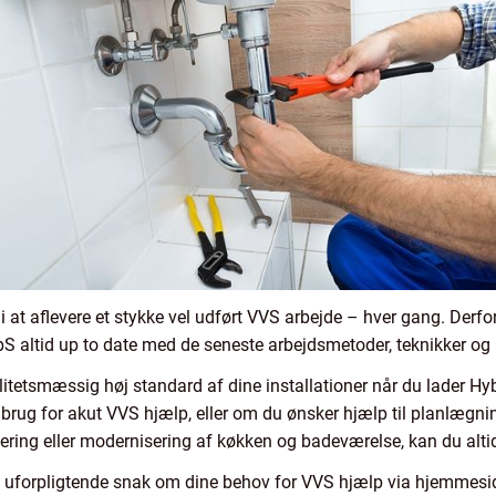
at aflevere et stykke vel udført VVS arbejde – hver gang. Derfo
S altid up to date med de seneste arbejdsmetoder, teknikker og 
kvalitetsmæssig høj standard af dine installationer når du lader
r brug for akut VVS hjælp, eller om du ønsker hjælp til planlæg
overing eller modernisering af køkken og badeværelse, kan du al
 uforpligtende snak om dine behov for VVS hjælp via hjemmesid