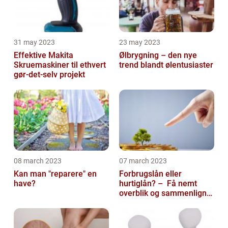
31 may 2023
23 may 2023
Effektive Makita
Ølbrygning – den nye
Skruemaskiner til ethvert
trend blandt ølentusiaster
gør-det-selv projekt
08 march 2023
07 march 2023
Kan man "reparere" en
Forbrugslån eller
have?
hurtiglån? – Få nemt
overblik og sammenlign
priser hos 117banker.com