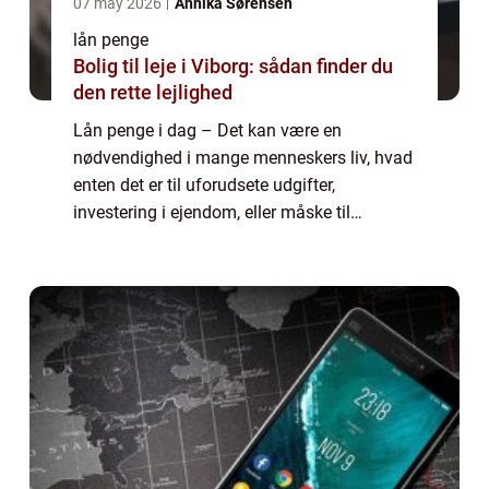
07 may 2026
Annika Sørensen
lån penge
Bolig til leje i Viborg: sådan finder du
den rette lejlighed
Lån penge i dag – Det kan være en
nødvendighed i mange menneskers liv, hvad
enten det er til uforudsete udgifter,
investering i ejendom, eller måske til
finansiering af drømme som en ny bil eller
en længe &...