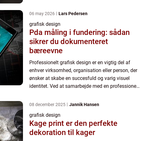
grafisk designer kan du sikre, at din visuelle
kommunika...
06 may 2026
Lars Pedersen
grafisk design
Pda måling i fundering: sådan
sikrer du dokumenteret
bæreevne
Professionelt grafisk design er en vigtig del af
enhver virksomhed, organisation eller person, der
ønsker at skabe en succesfuld og varig visuel
identitet. Ved at samarbejde med en professionel
grafisk designer kan du sikre, at din visuelle
kommunika...
08 december 2025
Jannik Hansen
grafisk design
Kage print er den perfekte
dekoration til kager