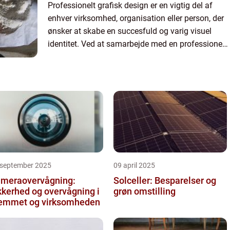
Professionelt grafisk design er en vigtig del af
enhver virksomhed, organisation eller person, der
ønsker at skabe en succesfuld og varig visuel
identitet. Ved at samarbejde med en professionel
grafisk designer kan du sikre, at din visuelle
kommunika...
 september 2025
09 april 2025
meraovervågning:
Solceller: Besparelser og
kkerhed og overvågning i
grøn omstilling
emmet og virksomheden