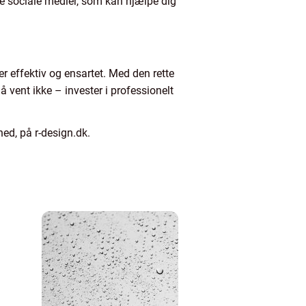
de sociale medier, som kan hjælpe dig
r effektiv og ensartet. Med den rette
å vent ikke – invester i professionelt
hed, på r-design.dk.