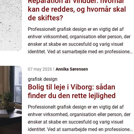
Reparation af vinduer: hvornår
kan de reddes, og hvornår skal
de skiftes?
Professionelt grafisk design er en vigtig del af
enhver virksomhed, organisation eller person, der
ønsker at skabe en succesfuld og varig visuel
identitet. Ved at samarbejde med en professionel
grafisk designer kan du sikre, at din visuelle
kommunika...
07 may 2026
Annika Sørensen
grafisk design
Bolig til leje i Viborg: sådan
finder du den rette lejlighed
Professionelt grafisk design er en vigtig del af
enhver virksomhed, organisation eller person, der
ønsker at skabe en succesfuld og varig visuel
identitet. Ved at samarbejde med en professionel