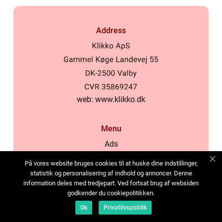
Address
web:
www.klikko.dk
Menu
Ads
About Us
På vores website bruges cookies til at huske dine indstillinger,
Cookies
statistik og personalisering af indhold og annoncer. Denne
information deles med tredjepart. Ved fortsat brug af websiden
Contact
godkender du cookiepolitikken.
Sitemap
Ok
Privatlivspolitik