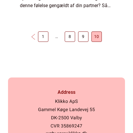
denne følelse gengældt af din partner? Så
kan I med stor fordel kigge ind ...
1
…
8
9
10
Address