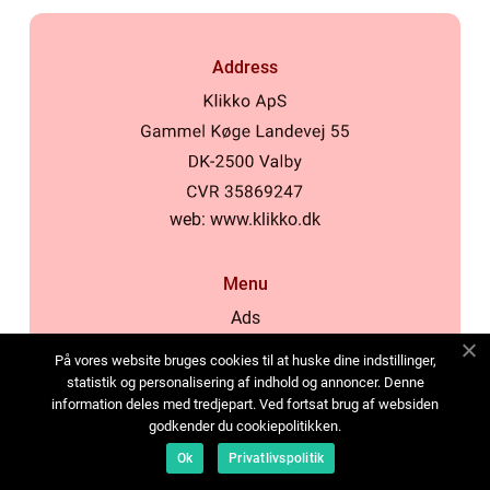
Address
web:
www.klikko.dk
Menu
Ads
About Us
På vores website bruges cookies til at huske dine indstillinger,
Cookies
statistik og personalisering af indhold og annoncer. Denne
information deles med tredjepart. Ved fortsat brug af websiden
Contact
godkender du cookiepolitikken.
Sitemap
Ok
Privatlivspolitik