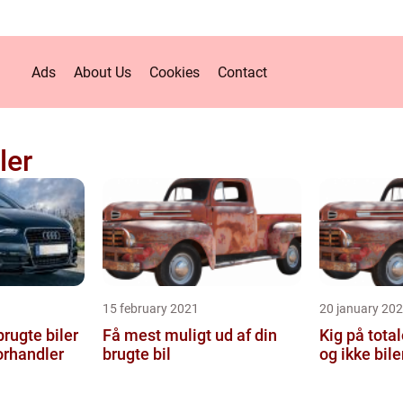
Ads
About Us
Cookies
Contact
ler
15 february 2021
20 january 20
rugte biler
Få mest muligt ud af din
Kig på tota
orhandler
brugte bil
og ikke bile