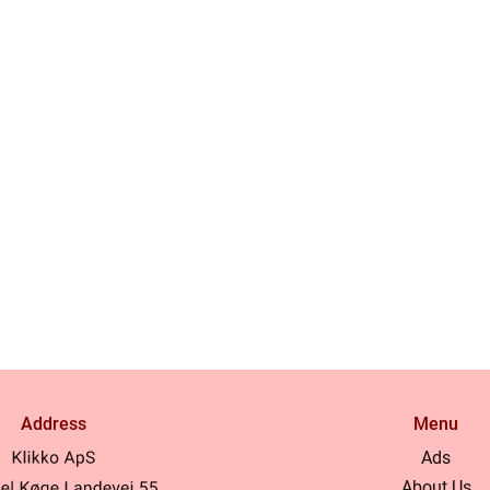
Address
Menu
Ads
About Us