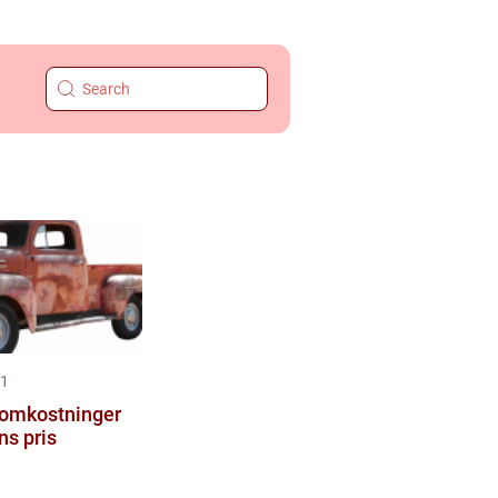
21
lomkostninger
ns pris