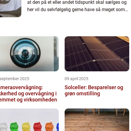
at den på et eller andet tidspunkt skal sælges og
her vil du selvfølgelig gerne have så meget som
muligt for bilen. Der er stor efterspørgsel på b...
 september 2025
09 april 2025
meraovervågning:
Solceller: Besparelser og
kkerhed og overvågning i
grøn omstilling
emmet og virksomheden