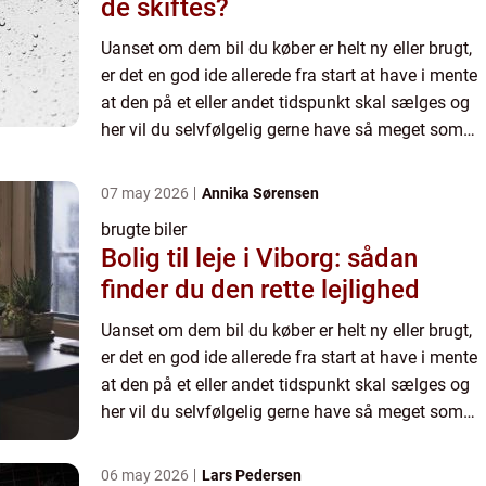
de skiftes?
Uanset om dem bil du køber er helt ny eller brugt,
er det en god ide allerede fra start at have i mente
at den på et eller andet tidspunkt skal sælges og
her vil du selvfølgelig gerne have så meget som
muligt for bilen. Der er stor efterspørgsel på b...
07 may 2026
Annika Sørensen
brugte biler
Bolig til leje i Viborg: sådan
finder du den rette lejlighed
Uanset om dem bil du køber er helt ny eller brugt,
er det en god ide allerede fra start at have i mente
at den på et eller andet tidspunkt skal sælges og
her vil du selvfølgelig gerne have så meget som
muligt for bilen. Der er stor efterspørgsel på b...
06 may 2026
Lars Pedersen