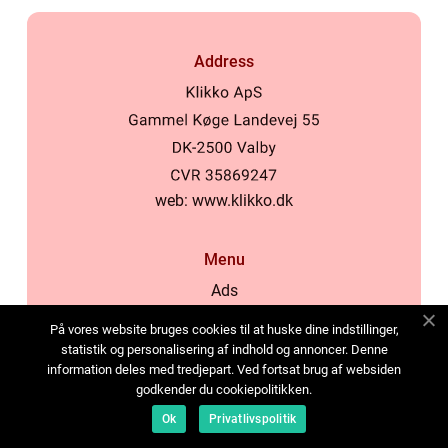
Address
web:
www.klikko.dk
Menu
Ads
About Us
På vores website bruges cookies til at huske dine indstillinger,
Cookies
statistik og personalisering af indhold og annoncer. Denne
information deles med tredjepart. Ved fortsat brug af websiden
Contact
godkender du cookiepolitikken.
Sitemap
Ok
Privatlivspolitik