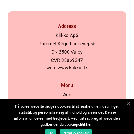
Address
web:
www.klikko.dk
Menu
Ads
About Us
På vores website bruges cookies til at huske dine indstillinger,
Cookies
statistik og personalisering af indhold og annoncer. Denne
information deles med tredjepart. Ved fortsat brug af websiden
Contact
godkender du cookiepolitikken.
Sitemap
Ok
Privatlivspolitik