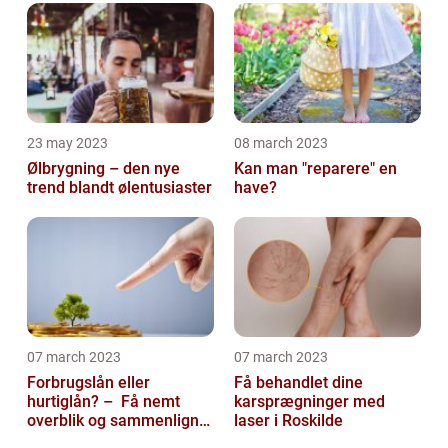
23 may 2023
08 march 2023
Ølbrygning – den nye
Kan man "reparere" en
trend blandt ølentusiaster
have?
07 march 2023
07 march 2023
Forbrugslån eller
Få behandlet dine
hurtiglån? – Få nemt
karsprægninger med
overblik og sammenlign
laser i Roskilde
priser hos 117banker.com