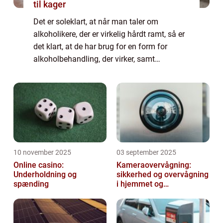
til kager
Det er soleklart, at når man taler om
alkoholikere, der er virkelig hårdt ramt, så er
det klart, at de har brug for en form for
alkoholbehandling, der virker, samt
supplerende og tilhørende form for alkohol
hjælp. N&ari...
10 november 2025
03 september 2025
Online casino:
Kameraovervågning:
Underholdning og
sikkerhed og overvågning
spænding
i hjemmet og
virksomheden