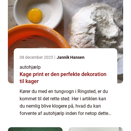
08 december 2025
Jannik Hansen
autohjælp
Kage print er den perfekte dekoration
til kager
Kører du med en tungvogn i Ringsted, er du
kommet til det rette sted. Her i artiklen kan
du nemlig blive klogere på, hvad du kan
forvente af autohjælp inden for netop dette
felt. Således kan du blive godt klædt på til,
hvordan du skal handle, hvis uh...