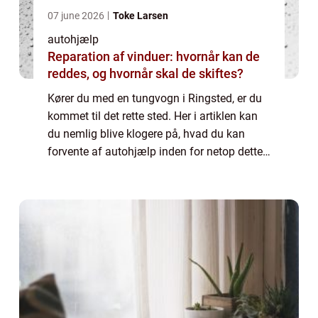
07 june 2026
Toke Larsen
autohjælp
Reparation af vinduer: hvornår kan de
reddes, og hvornår skal de skiftes?
Kører du med en tungvogn i Ringsted, er du
kommet til det rette sted. Her i artiklen kan
du nemlig blive klogere på, hvad du kan
forvente af autohjælp inden for netop dette
felt. Således kan du blive godt klædt på til,
hvordan du skal handle, hvis uh...