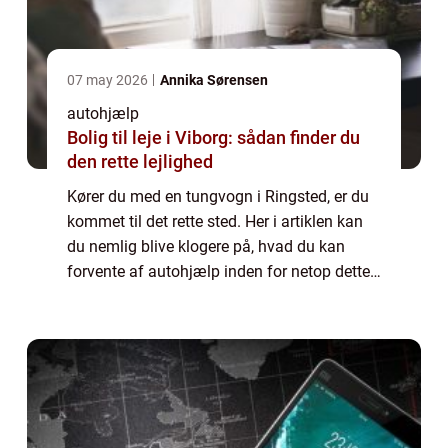
07 may 2026
Annika Sørensen
autohjælp
Bolig til leje i Viborg: sådan finder du
den rette lejlighed
Kører du med en tungvogn i Ringsted, er du
kommet til det rette sted. Her i artiklen kan
du nemlig blive klogere på, hvad du kan
forvente af autohjælp inden for netop dette
felt. Således kan du blive godt klædt på til,
hvordan du skal handle, hvis uh...