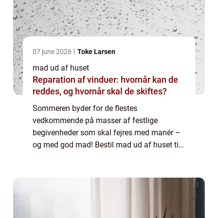
07 june 2026
Toke Larsen
mad ud af huset
Reparation af vinduer: hvornår kan de
reddes, og hvornår skal de skiftes?
Sommeren byder for de flestes
vedkommende på masser af festlige
begivenheder som skal fejres med manér –
og med god mad! Bestil mad ud af huset til
brylluppet Skal du giftes? Så gider du nok
ikke at bruge dagene op til denne ...