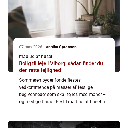
07 may 2026
Annika Sørensen
mad ud af huset
Bolig til leje i Viborg: sådan finder du
den rette lejlighed
Sommeren byder for de flestes
vedkommende på masser af festlige
begivenheder som skal fejres med manér –
og med god mad! Bestil mad ud af huset til
brylluppet Skal du giftes? Så gider du nok
ikke at bruge dagene op til denne ...