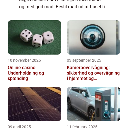
og med god mad! Bestil mad ud af huset til
brylluppet Skal du giftes? Så gider du nok
ikke at bruge dagene op til denne ...
10 november 2025
03 september 2025
Online casino:
Kameraovervågning:
Underholdning og
sikkerhed og overvågning
spænding
i hjemmet og
virksomheden
09 april 2025
11 february 2025