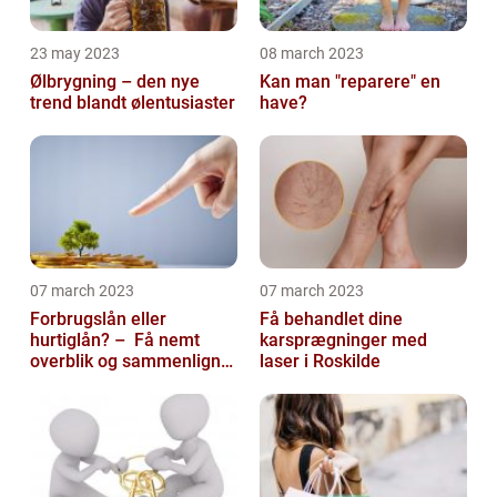
23 may 2023
08 march 2023
Ølbrygning – den nye
Kan man "reparere" en
trend blandt ølentusiaster
have?
07 march 2023
07 march 2023
Forbrugslån eller
Få behandlet dine
hurtiglån? – Få nemt
karsprægninger med
overblik og sammenlign
laser i Roskilde
priser hos 117banker.com