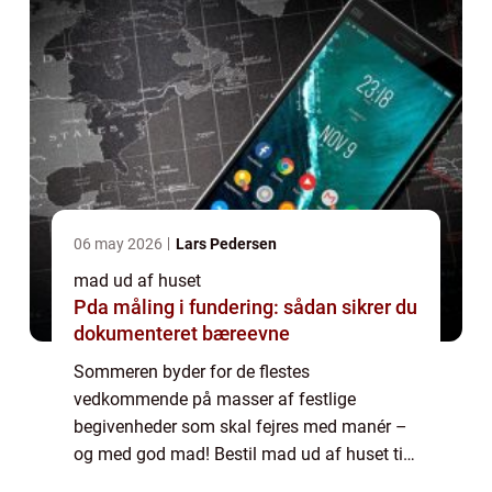
06 may 2026
Lars Pedersen
mad ud af huset
Pda måling i fundering: sådan sikrer du
dokumenteret bæreevne
Sommeren byder for de flestes
vedkommende på masser af festlige
begivenheder som skal fejres med manér –
og med god mad! Bestil mad ud af huset til
brylluppet Skal du giftes? Så gider du nok