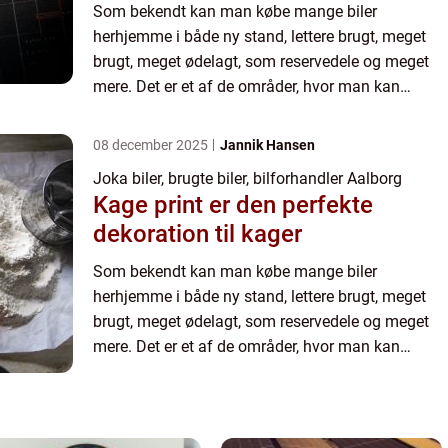
Som bekendt kan man købe mange biler
herhjemme i både ny stand, lettere brugt, meget
brugt, meget ødelagt, som reservedele og meget
mere. Det er et af de områder, hvor man kan
genbruge en enhed og dens dele i lang tid
fremover, og man ender endda med...
08 december 2025
Jannik Hansen
Joka biler, brugte biler, bilforhandler Aalborg
Kage print er den perfekte
dekoration til kager
Som bekendt kan man købe mange biler
herhjemme i både ny stand, lettere brugt, meget
brugt, meget ødelagt, som reservedele og meget
mere. Det er et af de områder, hvor man kan
genbruge en enhed og dens dele i lang tid
fremover, og man ender endda med...