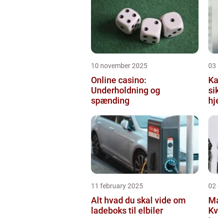
10 november 2025
03
Online casino:
Ka
Underholdning og
si
spænding
hj
11 february 2025
02
Alt hvad du skal vide om
Ma
ladeboks til elbiler
Kv