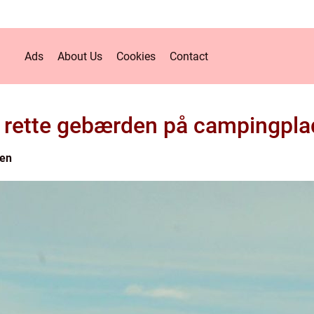
Ads
About Us
Cookies
Contact
 rette gebærden på campingpla
en