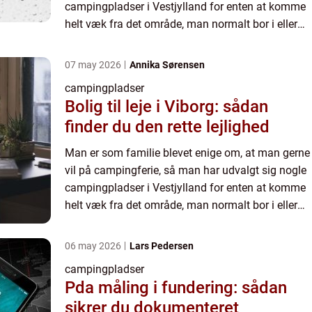
campingpladser i Vestjylland for enten at komme
helt væk fra det område, man normalt bor i eller
for at se et nyt område ...
07 may 2026
Annika Sørensen
campingpladser
Bolig til leje i Viborg: sådan
finder du den rette lejlighed
Man er som familie blevet enige om, at man gerne
vil på campingferie, så man har udvalgt sig nogle
campingpladser i Vestjylland for enten at komme
helt væk fra det område, man normalt bor i eller
for at se et nyt område ...
06 may 2026
Lars Pedersen
campingpladser
Pda måling i fundering: sådan
sikrer du dokumenteret