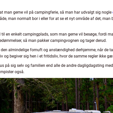
at man gerne vil på campingferie, så man har udvalgt sig nogle
de, man normalt bor i eller for at se et nyt område af det, man 
 til en enkelt campingplads, som man gerne vil besøge, fordi man
 bedømmelser, så man pakker campingvognen og tager derud.
n almindelige fornuft og anstændighed derhjemme, når de tager 
v og begiver sig hen i et fritidsliv, hvor de samme regler ikke gæ
kus på sig selv og familien end alle de andre dagligdagsting m
campister også.