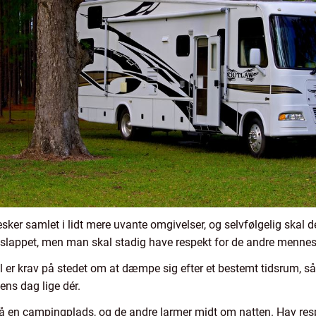
r samlet i lidt mere uvante omgivelser, og selvfølgelig skal de
afslappet, men man skal stadig have respekt for de andre mennes
pel er krav på stedet om at dæmpe sig efter et bestemt tidsrum,
ens dag lige dér.
på en campingplads, og de andre larmer midt om natten. Hav res