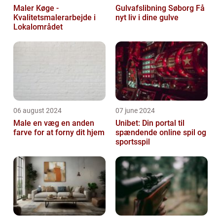
Maler Køge -
Gulvafslibning Søborg Få
Kvalitetsmalerarbejde i
nyt liv i dine gulve
Lokalområdet
06 august 2024
07 june 2024
Male en væg en anden
Unibet: Din portal til
farve for at forny dit hjem
spændende online spil og
sportsspil