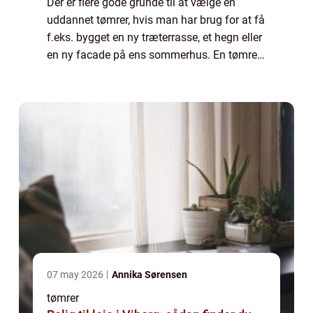
Der er flere gode grunde til at vælge en
uddannet tømrer, hvis man har brug for at få
f.eks. bygget en ny træterrasse, et hegn eller
en ny facade på ens sommerhus. En tømrer
har en lang uddannelse bag sig plus
erfaring, hvilke gør at han vil kunne by...
07 may 2026
Annika Sørensen
tømrer