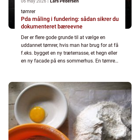
06 may 2026
Lars Pedersen
tømrer
Pda måling i fundering: sådan sikrer du
dokumenteret bæreevne
Der er flere gode grunde til at vælge en
uddannet tømrer, hvis man har brug for at få
f.eks. bygget en ny træterrasse, et hegn eller
en ny facade på ens sommerhus. En tømrer
har en lang uddannelse bag sig plus
erfaring, hvilke gør at han vil kunne by...