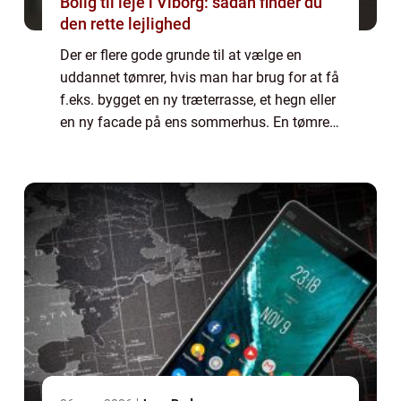
Bolig til leje i Viborg: sådan finder du
den rette lejlighed
Der er flere gode grunde til at vælge en
uddannet tømrer, hvis man har brug for at få
f.eks. bygget en ny træterrasse, et hegn eller
en ny facade på ens sommerhus. En tømrer
har en lang uddannelse bag sig plus
erfaring, hvilke gør at han vil kunne by...