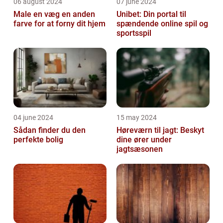
06 august 2024
07 june 2024
Male en væg en anden
Unibet: Din portal til
farve for at forny dit hjem
spændende online spil og
sportsspil
04 june 2024
15 may 2024
Sådan finder du den
Høreværn til jagt: Beskyt
perfekte bolig
dine ører under
jagtsæsonen