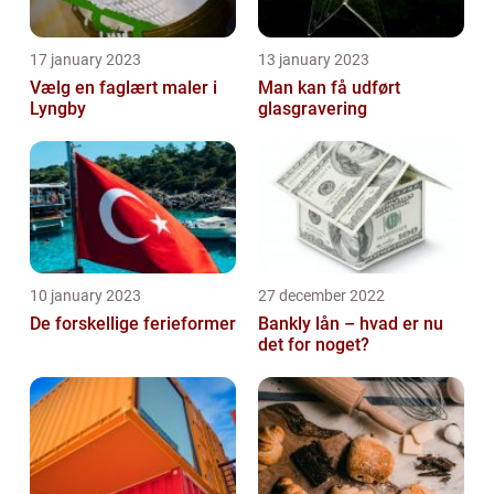
17 january 2023
13 january 2023
Vælg en faglært maler i
Man kan få udført
Lyngby
glasgravering
10 january 2023
27 december 2022
De forskellige ferieformer
Bankly lån – hvad er nu
det for noget?