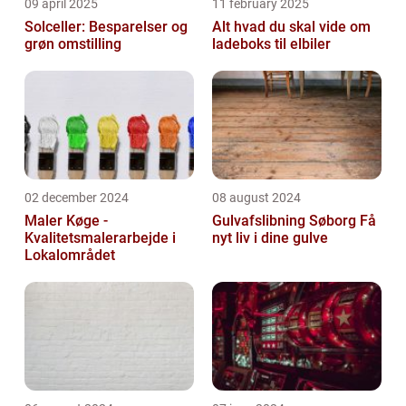
09 april 2025
11 february 2025
Solceller: Besparelser og
Alt hvad du skal vide om
grøn omstilling
ladeboks til elbiler
02 december 2024
08 august 2024
Maler Køge -
Gulvafslibning Søborg Få
Kvalitetsmalerarbejde i
nyt liv i dine gulve
Lokalområdet