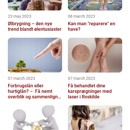
23 may 2023
08 march 2023
Ølbrygning – den nye
Kan man "reparere" en
trend blandt ølentusiaster
have?
07 march 2023
07 march 2023
Forbrugslån eller
Få behandlet dine
hurtiglån? – Få nemt
karsprægninger med
overblik og sammenlign
laser i Roskilde
priser hos 117banker.com