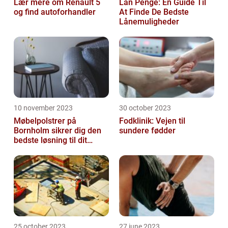
Lær mere om Renault 5
Lån Penge: En Guide Til
og find autoforhandler
At Finde De Bedste
Lånemuligheder
10 november 2023
30 october 2023
Møbelpolstrer på
Fodklinik: Vejen til
Bornholm sikrer dig den
sundere fødder
bedste løsning til dit
møbel
25 october 2023
27 june 2023