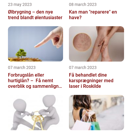
23 may 2023
08 march 2023
Ølbrygning – den nye
Kan man "reparere" en
trend blandt ølentusiaster
have?
07 march 2023
07 march 2023
Forbrugslån eller
Få behandlet dine
hurtiglån? – Få nemt
karsprægninger med
overblik og sammenlign
laser i Roskilde
priser hos 117banker.com