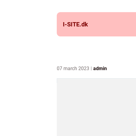
I-SITE.
dk
07 march 2023
admin