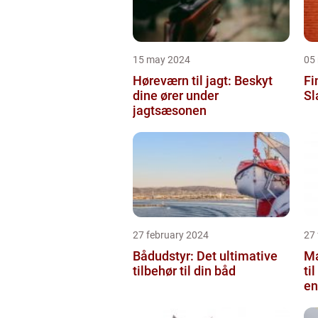
15 may 2024
05
Høreværn til jagt: Beskyt
Fi
dine ører under
Sl
jagtsæsonen
27 february 2024
27
Bådudstyr: Det ultimative
Ma
tilbehør til din båd
ti
en