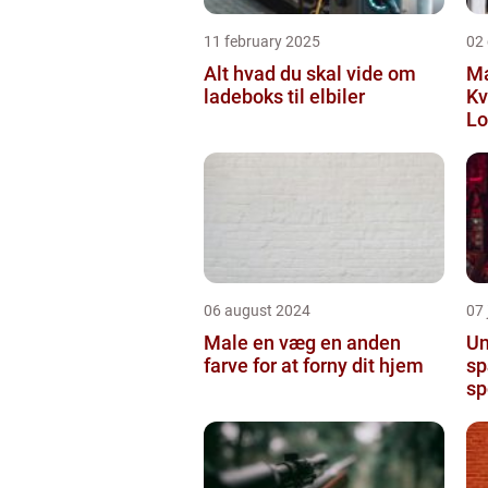
11 february 2025
02
Alt hvad du skal vide om
Ma
ladeboks til elbiler
Kv
Lo
06 august 2024
07 
Male en væg en anden
Un
farve for at forny dit hjem
sp
sp