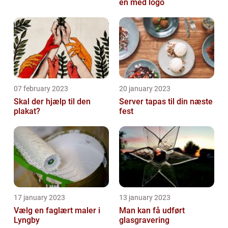
en med logo
07 february 2023
20 january 2023
Skal der hjælp til den
Server tapas til din næste
plakat?
fest
17 january 2023
13 january 2023
Vælg en faglært maler i
Man kan få udført
Lyngby
glasgravering