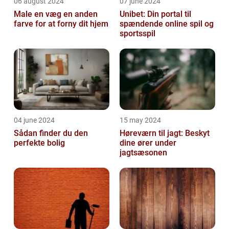
06 august 2024
07 june 2024
Male en væg en anden
Unibet: Din portal til
farve for at forny dit hjem
spændende online spil og
sportsspil
04 june 2024
15 may 2024
Sådan finder du den
Høreværn til jagt: Beskyt
perfekte bolig
dine ører under
jagtsæsonen