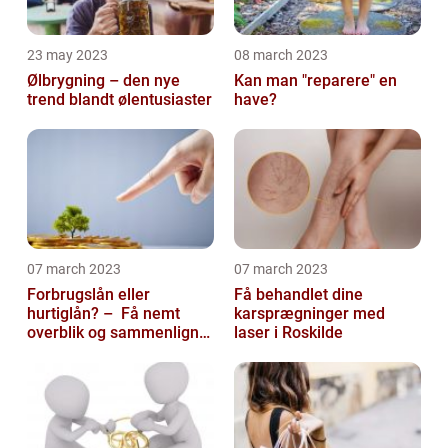
23 may 2023
08 march 2023
Ølbrygning – den nye
Kan man "reparere" en
trend blandt ølentusiaster
have?
07 march 2023
07 march 2023
Forbrugslån eller
Få behandlet dine
hurtiglån? – Få nemt
karsprægninger med
overblik og sammenlign
laser i Roskilde
priser hos 117banker.com