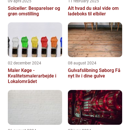
09 april 2025
11 february 2025
Solceller: Besparelser og
Alt hvad du skal vide om
grøn omstilling
ladeboks til elbiler
02 december 2024
08 august 2024
Maler Køge -
Gulvafslibning Søborg Få
Kvalitetsmalerarbejde i
nyt liv i dine gulve
Lokalområdet