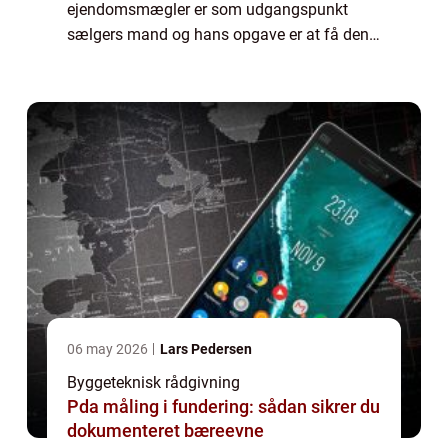
ejendomsmægler er som udgangspunkt
sælgers mand og hans opgave er at få den
bedst mulige pris ud af dig, til fordel for sin
kunde og sit eget salær. Derfor kan du ikke
f...
06 may 2026
Lars Pedersen
Byggeteknisk rådgivning
Pda måling i fundering: sådan sikrer du
dokumenteret bæreevne