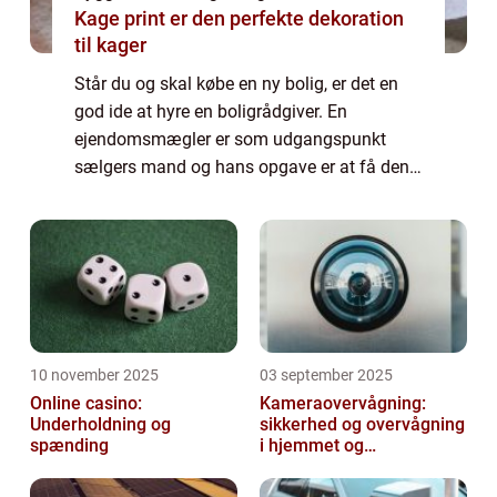
Kage print er den perfekte dekoration
til kager
Står du og skal købe en ny bolig, er det en
god ide at hyre en boligrådgiver. En
ejendomsmægler er som udgangspunkt
sælgers mand og hans opgave er at få den
bedst mulige pris ud af dig, til fordel for sin
kunde og sit eget salær. Derfor kan du ikke
f...
10 november 2025
03 september 2025
Online casino:
Kameraovervågning:
Underholdning og
sikkerhed og overvågning
spænding
i hjemmet og
virksomheden