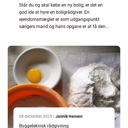
Står du og skal købe en ny bolig, er det en
god ide at hyre en boligrådgiver. En
ejendomsmægler er som udgangspunkt
sælgers mand og hans opgave er at få den
bedst mulige pris ud af dig, til fordel for sin
kunde og sit eget salær. Derfor kan du ikke
f...
08 december 2025
Jannik Hansen
Byggeteknisk rådgivning