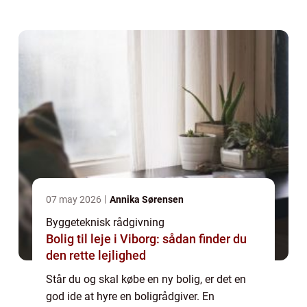
bedst mulige pris ud af dig, til fordel for sin
kunde og sit eget salær. Derfor kan du ikke
f...
07 may 2026
Annika Sørensen
Byggeteknisk rådgivning
Bolig til leje i Viborg: sådan finder du
den rette lejlighed
Står du og skal købe en ny bolig, er det en
god ide at hyre en boligrådgiver. En