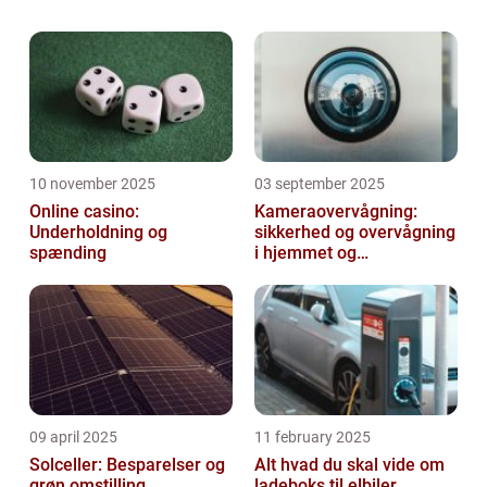
privat rengøringsfirma. Og bor du i
Frederikssund kan du med fordel vælg...
10 november 2025
03 september 2025
Online casino:
Kameraovervågning:
Underholdning og
sikkerhed og overvågning
spænding
i hjemmet og
virksomheden
09 april 2025
11 february 2025
Solceller: Besparelser og
Alt hvad du skal vide om
grøn omstilling
ladeboks til elbiler