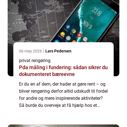
06 may 2026
Lars Pedersen
privat rengøring
Pda måling i fundering: sådan sikrer du
dokumenteret bæreevne
Er du en af dem, der hader at gøre rent – og
bliver rengøring derfor altid udskudt til fordel
for andre og mere inspirerende aktiviteter?
Så burde du overveje at få hjælp hos et
privat rengøringsfirma. Og bor du i
Frederikssund kan du med fordel vælg...