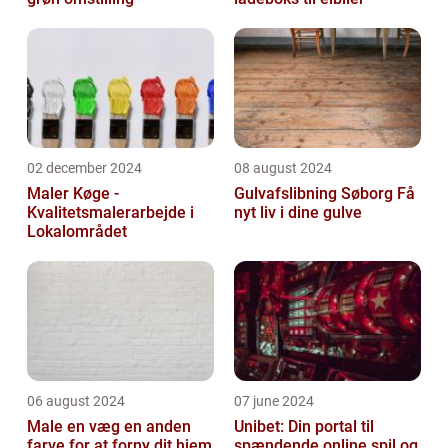
02 december 2024
08 august 2024
Maler Køge -
Gulvafslibning Søborg Få
Kvalitetsmalerarbejde i
nyt liv i dine gulve
Lokalområdet
06 august 2024
07 june 2024
Male en væg en anden
Unibet: Din portal til
farve for at forny dit hjem
spændende online spil og