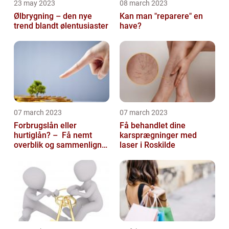
23 may 2023
08 march 2023
Ølbrygning – den nye
Kan man "reparere" en
trend blandt ølentusiaster
have?
07 march 2023
07 march 2023
Forbrugslån eller
Få behandlet dine
hurtiglån? – Få nemt
karsprægninger med
overblik og sammenlign
laser i Roskilde
priser hos 117banker.com