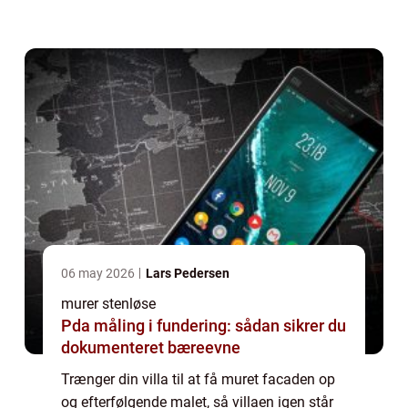
Fordelen ved at starte med at få facaden
sandblæst er, at sandblæsningen fjer...
06 may 2026
Lars Pedersen
murer stenløse
Pda måling i fundering: sådan sikrer du
dokumenteret bæreevne
Trænger din villa til at få muret facaden op
og efterfølgende malet, så villaen igen står