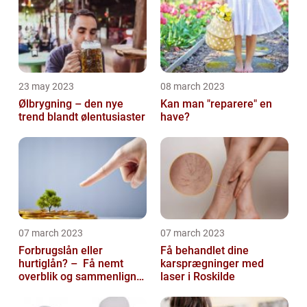
23 may 2023
08 march 2023
Ølbrygning – den nye
Kan man "reparere" en
trend blandt ølentusiaster
have?
07 march 2023
07 march 2023
Forbrugslån eller
Få behandlet dine
hurtiglån? – Få nemt
karsprægninger med
overblik og sammenlign
laser i Roskilde
priser hos 117banker.com