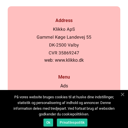
Address
web:
www.klikko.dk
Menu
Ads
About Us
På vores website bruges cookies til at huske dine indstillinger,
Cookies
statistik og personalisering af indhold og annoncer. Denne
information deles med tredjepart. Ved fortsat brug af websiden
Contact
godkender du cookiepolitikken.
Sitemap
Ok
Privatlivspolitik