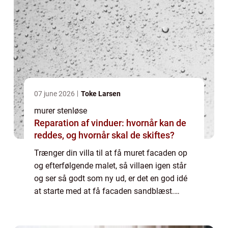
07 june 2026
Toke Larsen
murer stenløse
Reparation af vinduer: hvornår kan de
reddes, og hvornår skal de skiftes?
Trænger din villa til at få muret facaden op
og efterfølgende malet, så villaen igen står
og ser så godt som ny ud, er det en god idé
at starte med at få facaden sandblæst.
Fordelen ved at starte med at få facaden
sandblæst er, at sandblæsningen fjer...