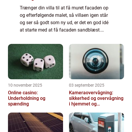
Trænger din villa til at få muret facaden op
og efterfølgende malet, så villaen igen står
og ser så godt som ny ud, er det en god idé
at starte med at få facaden sandblæst.
Fordelen ved at starte med at få facaden
sandblæst er, at sandblæsningen fjer...
10 november 2025
03 september 2025
Online casino:
Kameraovervågning:
Underholdning og
sikkerhed og overvågning
spænding
i hjemmet og
virksomheden