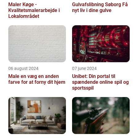
Maler Køge -
Gulvafslibning Søborg Få
Kvalitetsmalerarbejde i
nyt liv i dine gulve
Lokalområdet
06 august 2024
07 june 2024
Male en væg en anden
Unibet: Din portal til
farve for at forny dit hjem
spændende online spil og
sportsspil