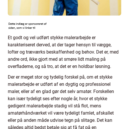
Et godt og vel udført stykke malerarbejde er
karakteriseret derved, at der tager hensyn til vægge,
lofter og træværks beskaffenhed og behov. Det er, med
andre ord, ikke gjort med at smøre lidt maling på
overfladerne, og så tro, at det er en holdbar løsning.
Der er meget stor og tydelig forskel på, om et stykke
malerarbejde er udført af en dygtig og professionel
maler, eller af en glad gør det selv amatør. Forskellen
kan især tydeligt ses efter nogle år, hvor et stykke
gedigent malerarbejde stadig vil stå flot, mens
amatørhåndværket vil være tydeligt famlet, afskallet
eller på anden måde udvise tegn på slitage. Det kan
således altid bedst betale sig at få fat på en