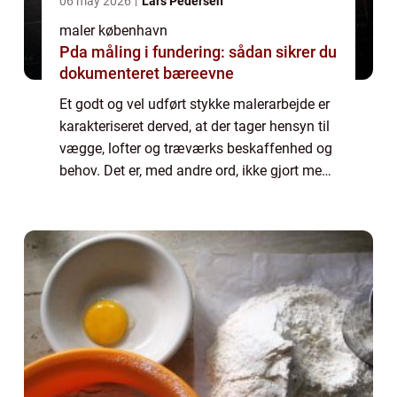
06 may 2026
Lars Pedersen
maler københavn
Pda måling i fundering: sådan sikrer du
dokumenteret bæreevne
Et godt og vel udført stykke malerarbejde er
karakteriseret derved, at der tager hensyn til
vægge, lofter og træværks beskaffenhed og
behov. Det er, med andre ord, ikke gjort med
at smøre lidt maling på overflade...