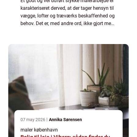
Et godt og vel udført stykke malerarbejde er
karakteriseret derved, at der tager hensyn til
vægge, lofter og træværks beskaffenhed og
behov. Det er, med andre ord, ikke gjort med
at smøre lidt maling på overflade...
07 may 2026
Annika Sørensen
maler københavn