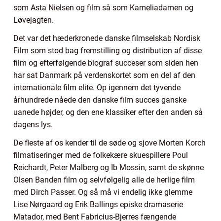
som Asta Nielsen og film så som Kameliadamen og
Løvejagten.
Det var det hæderkronede danske filmselskab Nordisk
Film som stod bag fremstilling og distribution af disse
film og efterfølgende biograf succeser som siden hen
har sat Danmark på verdenskortet som en del af den
internationale film elite. Op igennem det tyvende
århundrede nåede den danske film succes ganske
uanede højder, og den ene klassiker efter den anden så
dagens lys.
De fleste af os kender til de søde og sjove Morten Korch
filmatiseringer med de folkekære skuespillere Poul
Reichardt, Peter Malberg og Ib Mossin, samt de skønne
Olsen Banden film og selvfølgelig alle de herlige film
med Dirch Passer. Og så må vi endelig ikke glemme
Lise Nørgaard og Erik Ballings episke dramaserie
Matador, med Bent Fabricius-Bjerres fængende