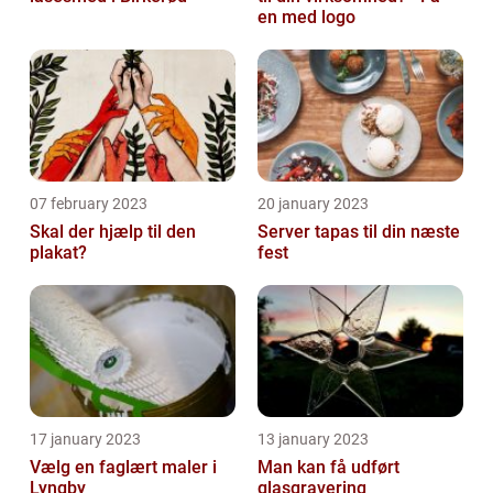
en med logo
07 february 2023
20 january 2023
Skal der hjælp til den
Server tapas til din næste
plakat?
fest
17 january 2023
13 january 2023
Vælg en faglært maler i
Man kan få udført
Lyngby
glasgravering