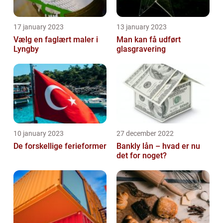
17 january 2023
13 january 2023
Vælg en faglært maler i
Man kan få udført
Lyngby
glasgravering
10 january 2023
27 december 2022
De forskellige ferieformer
Bankly lån – hvad er nu
det for noget?