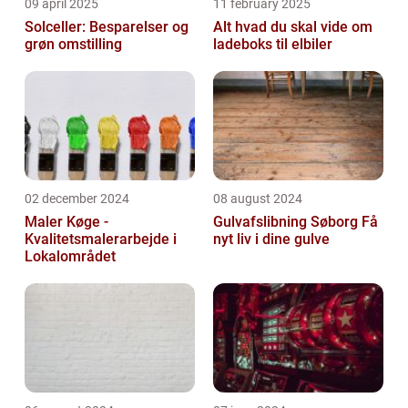
09 april 2025
11 february 2025
Solceller: Besparelser og
Alt hvad du skal vide om
grøn omstilling
ladeboks til elbiler
02 december 2024
08 august 2024
Maler Køge -
Gulvafslibning Søborg Få
Kvalitetsmalerarbejde i
nyt liv i dine gulve
Lokalområdet