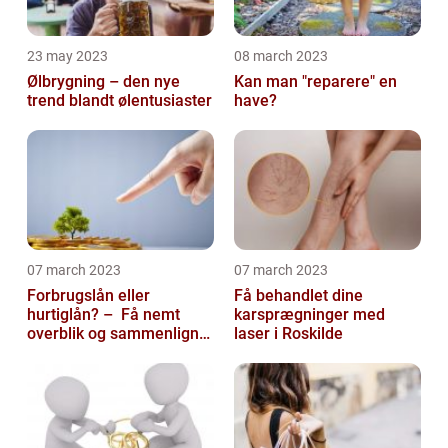
23 may 2023
08 march 2023
Ølbrygning – den nye
Kan man "reparere" en
trend blandt ølentusiaster
have?
07 march 2023
07 march 2023
Forbrugslån eller
Få behandlet dine
hurtiglån? – Få nemt
karsprægninger med
overblik og sammenlign
laser i Roskilde
priser hos 117banker.com