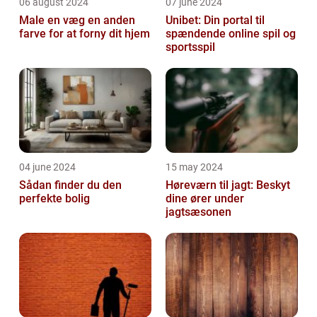
06 august 2024
07 june 2024
Male en væg en anden
Unibet: Din portal til
farve for at forny dit hjem
spændende online spil og
sportsspil
04 june 2024
15 may 2024
Sådan finder du den
Høreværn til jagt: Beskyt
perfekte bolig
dine ører under
jagtsæsonen