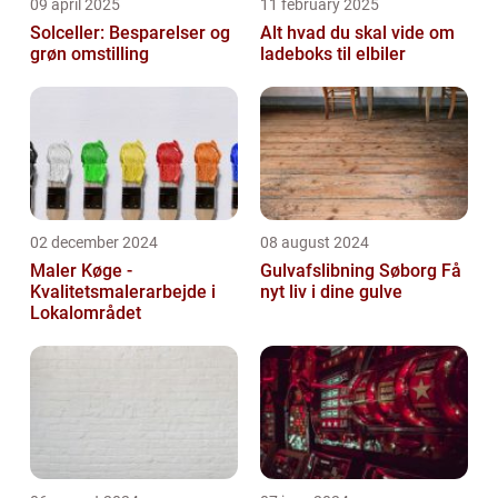
09 april 2025
11 february 2025
Solceller: Besparelser og
Alt hvad du skal vide om
grøn omstilling
ladeboks til elbiler
02 december 2024
08 august 2024
Maler Køge -
Gulvafslibning Søborg Få
Kvalitetsmalerarbejde i
nyt liv i dine gulve
Lokalområdet