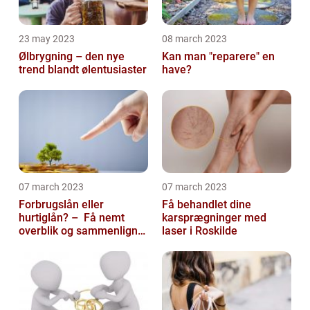
23 may 2023
08 march 2023
Ølbrygning – den nye
Kan man "reparere" en
trend blandt ølentusiaster
have?
07 march 2023
07 march 2023
Forbrugslån eller
Få behandlet dine
hurtiglån? – Få nemt
karsprægninger med
overblik og sammenlign
laser i Roskilde
priser hos 117banker.com