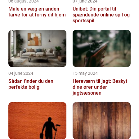
06 august 2024
07 june 2024
Male en væg en anden
Unibet: Din portal til
farve for at forny dit hjem
spændende online spil og
sportsspil
04 june 2024
15 may 2024
Sådan finder du den
Høreværn til jagt: Beskyt
perfekte bolig
dine ører under
jagtsæsonen