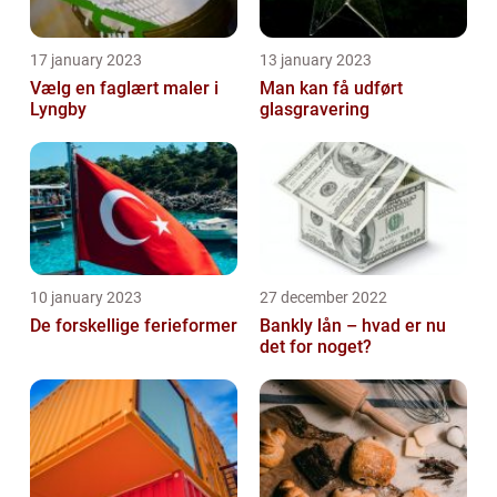
17 january 2023
13 january 2023
Vælg en faglært maler i
Man kan få udført
Lyngby
glasgravering
10 january 2023
27 december 2022
De forskellige ferieformer
Bankly lån – hvad er nu
det for noget?