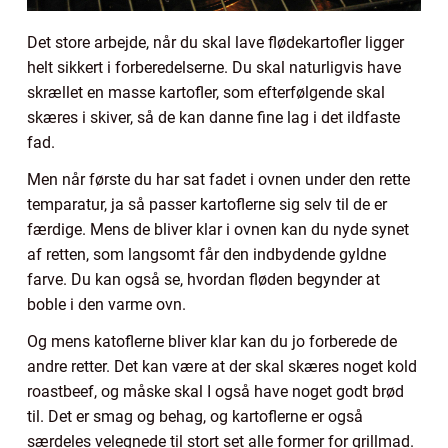
Det store arbejde, når du skal lave flødekartofler ligger
helt sikkert i forberedelserne. Du skal naturligvis have
skrællet en masse kartofler, som efterfølgende skal
skæres i skiver, så de kan danne fine lag i det ildfaste
fad.
Men når første du har sat fadet i ovnen under den rette
temparatur, ja så passer kartoflerne sig selv til de er
færdige. Mens de bliver klar i ovnen kan du nyde synet
af retten, som langsomt får den indbydende gyldne
farve. Du kan også se, hvordan fløden begynder at
boble i den varme ovn.
Og mens katoflerne bliver klar kan du jo forberede de
andre retter. Det kan være at der skal skæres noget kold
roastbeef, og måske skal I også have noget godt brød
til. Det er smag og behag, og kartoflerne er også
særdeles velegnede til stort set alle former for grillmad.