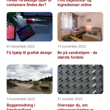
Hvilke forskellige typer af
Find bageudstyr og
containere findes der?
ingredienser online
07 december 2022
15 november 2022
Få hjælp til grafisk design
Bo på vandrehjem - de
største fordele
14 november 2022
31 october 2022
Byggemodning i
Overvejer du, om
Sønderjylland
videoovervågning er