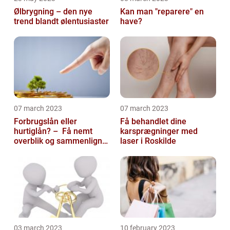
Ølbrygning – den nye
Kan man "reparere" en
trend blandt ølentusiaster
have?
07 march 2023
07 march 2023
Forbrugslån eller
Få behandlet dine
hurtiglån? – Få nemt
karsprægninger med
overblik og sammenlign
laser i Roskilde
priser hos 117banker.com
03 march 2023
10 february 2023