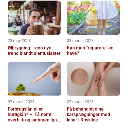
23 may 2023
08 march 2023
Ølbrygning – den nye
Kan man "reparere" en
trend blandt ølentusiaster
have?
07 march 2023
07 march 2023
Forbrugslån eller
Få behandlet dine
hurtiglån? – Få nemt
karsprægninger med
overblik og sammenlign
laser i Roskilde
priser hos 117banker.com