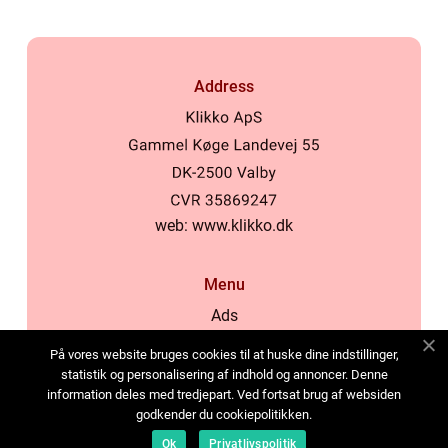
Address
web:
www.klikko.dk
Menu
Ads
About Us
På vores website bruges cookies til at huske dine indstillinger,
Cookies
statistik og personalisering af indhold og annoncer. Denne
information deles med tredjepart. Ved fortsat brug af websiden
Contact
godkender du cookiepolitikken.
Sitemap
Ok
Privatlivspolitik