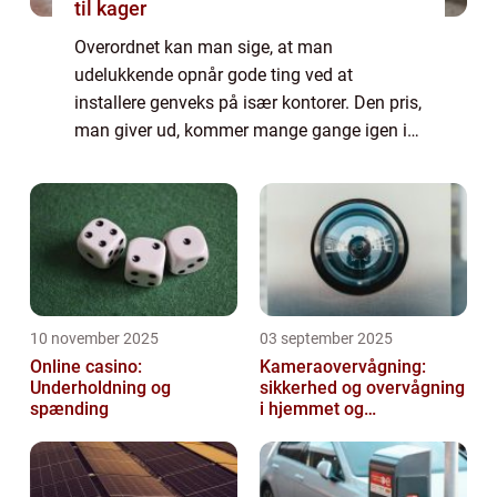
til kager
Overordnet kan man sige, at man
udelukkende opnår gode ting ved at
installere genveks på især kontorer. Den pris,
man giver ud, kommer mange gange igen i
forhold til det, man får igen på længere sigt.
Man får...
10 november 2025
03 september 2025
Online casino:
Kameraovervågning:
Underholdning og
sikkerhed og overvågning
spænding
i hjemmet og
virksomheden