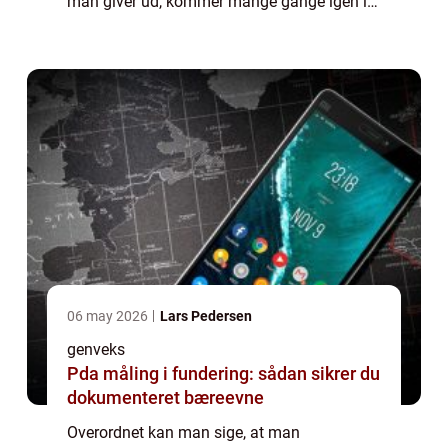
man giver ud, kommer mange gange igen i
forhold til det, man får igen på længere sigt.
Man får...
06 may 2026
Lars Pedersen
genveks
Pda måling i fundering: sådan sikrer du
dokumenteret bæreevne
Overordnet kan man sige, at man