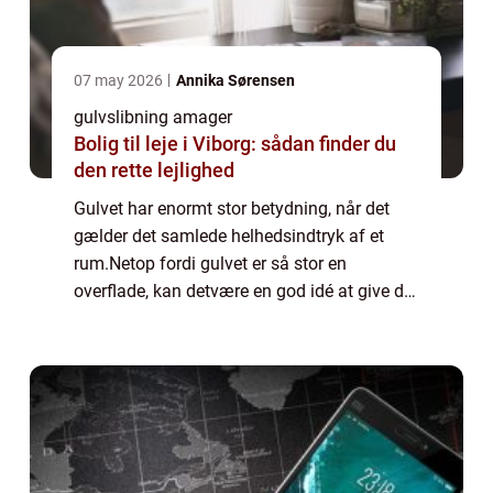
07 may 2026
Annika Sørensen
gulvslibning amager
Bolig til leje i Viborg: sådan finder du
den rette lejlighed
Gulvet har enormt stor betydning, når det
gælder det samlede helhedsindtryk af et
rum.Netop fordi gulvet er så stor en
overflade, kan detvære en god idé at give det
en kærlig hånd, hvis det trænger. Således
kan gulvslibning på Amager være lige det,
s...