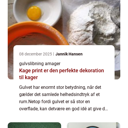
08 december 2025
Jannik Hansen
gulvslibning amager
Kage print er den perfekte dekoration
til kager
Gulvet har enormt stor betydning, når det
gælder det samlede helhedsindtryk af et
rum.Netop fordi gulvet er så stor en
overflade, kan detvære en god idé at give det
en kærlig hånd, hvis det trænger. Således
kan gulvslibning på Amager være lige det,