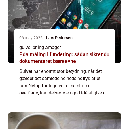
06 may 2026
Lars Pedersen
gulvslibning amager
Pda måling i fundering: sådan sikrer du
dokumenteret bæreevne
Gulvet har enormt stor betydning, når det
gælder det samlede helhedsindtryk af et
rum.Netop fordi gulvet er så stor en
overflade, kan detvære en god idé at give det
en kærlig hånd, hvis det trænger. Således
kan gulvslibning på Amager være lige det,
s...