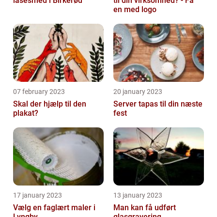
låsesmed i Birkerød
til din virksomhed? - Få
en med logo
07 february 2023
20 january 2023
Skal der hjælp til den
Server tapas til din næste
plakat?
fest
17 january 2023
13 january 2023
Vælg en faglært maler i
Man kan få udført
Lyngby
glasgravering