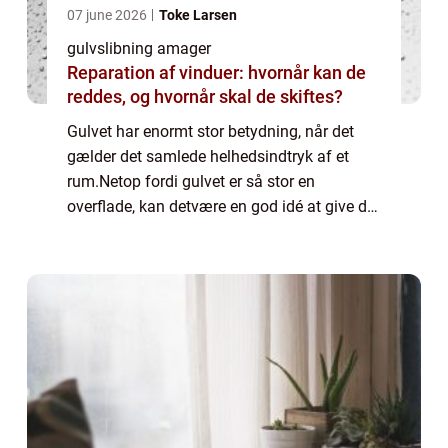
07 june 2026
Toke Larsen
gulvslibning amager
Reparation af vinduer: hvornår kan de
reddes, og hvornår skal de skiftes?
Gulvet har enormt stor betydning, når det
gælder det samlede helhedsindtryk af et
rum.Netop fordi gulvet er så stor en
overflade, kan detvære en god idé at give det
en kærlig hånd, hvis det trænger. Således
kan gulvslibning på Amager være lige det,
s...