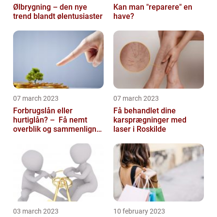
Ølbrygning – den nye
Kan man "reparere" en
trend blandt ølentusiaster
have?
07 march 2023
07 march 2023
Forbrugslån eller
Få behandlet dine
hurtiglån? – Få nemt
karsprægninger med
overblik og sammenlign
laser i Roskilde
priser hos 117banker.com
03 march 2023
10 february 2023