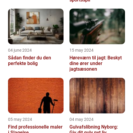
04 june 2024
15 may 2024
Sådan finder du den
Høreværn til jagt: Beskyt
perfekte bolig
dine ører under
jagtsæsonen
05 may 2024
04 may 2024
Find professionelle maler
Gulvafslibning Nyborg:
i Slagelse
Giv dit gulv nyt liv