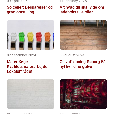
09 april 2025
11 february 2025
Solceller: Besparelser og
Alt hvad du skal vide om
grøn omstilling
ladeboks til elbiler
02 december 2024
08 august 2024
Maler Køge -
Gulvafslibning Søborg Få
Kvalitetsmalerarbejde i
nyt liv i dine gulve
Lokalområdet