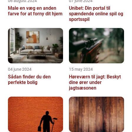
06 august 2024
07 june 2024
Male en væg en anden
Unibet: Din portal til
farve for at forny dit hjem
spændende online spil og
sportsspil
04 june 2024
15 may 2024
Sådan finder du den
Høreværn til jagt: Beskyt
perfekte bolig
dine ører under
jagtsæsonen