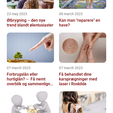
23 may 2023
08 march 2023
Ølbrygning – den nye
Kan man "reparere" en
trend blandt ølentusiaster
have?
07 march 2023
07 march 2023
Forbrugslån eller
Få behandlet dine
hurtiglån? – Få nemt
karsprægninger med
overblik og sammenlign
laser i Roskilde
priser hos 117banker.com