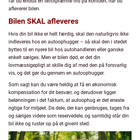
får du endda en skrotpræmie ind på kontoen, når du
afleverer bilen.
Bilen SKAL afleveres
Hvis din bil ikke er helt færdig, skal den naturligvis ikke
indleveres hos en autoophugger – så skal den i stedet
byttes til en nyere bil hos autohandleren eller ganske
enkelt sælges. Men er bilen død, er det din
lovmæssigepligt at skille dig af med den på forsvarlig
vis, og det gør du gennem en autoophugger.
Som sagt kan du være heldig at få en økonomisk
kompensation for dit besvær, og derudover ligger
belønningen i det faktum, at autoophug er det eneste
rigtige for miljøet. De dele, der kan genbruges, tages fra
og sælges videre som reservedele, og samtidig står din
bil ikke og ruster op på et givent sted.