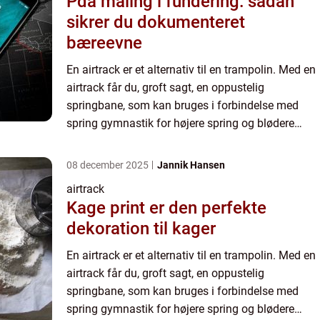
Pda måling i fundering: sådan
sikrer du dokumenteret
bæreevne
En airtrack er et alternativ til en trampolin. Med en
airtrack får du, groft sagt, en oppustelig
springbane, som kan bruges i forbindelse med
spring gymnastik for højere spring og blødere
landinger. En airtrack er nem at opbevare, og kan
pakkes samme...
08 december 2025
Jannik Hansen
airtrack
Kage print er den perfekte
dekoration til kager
En airtrack er et alternativ til en trampolin. Med en
airtrack får du, groft sagt, en oppustelig
springbane, som kan bruges i forbindelse med
spring gymnastik for højere spring og blødere