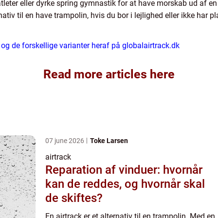
tleter eller dyrke spring gymnastik for at have morskab ud af en 
v til en have trampolin, hvis du bor i lejlighed eller ikke har plad
g de forskellige varianter heraf på globalairtrack.dk
Read more articles here
07 june 2026
Toke Larsen
airtrack
Reparation af vinduer: hvornår
kan de reddes, og hvornår skal
de skiftes?
En airtrack er et alternativ til en trampolin. Med en