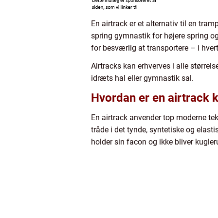
En airtrack er et alternativ til en tr
spring gymnastik for højere spring o
for besværlig at transportere – i hv
Airtracks kan erhverves i alle størrel
idræts hal eller gymnastik sal.
Hvordan er en airtrack 
En airtrack anvender top moderne tekno
tråde i det tynde, syntetiske og elast
holder sin facon og ikke bliver kugler