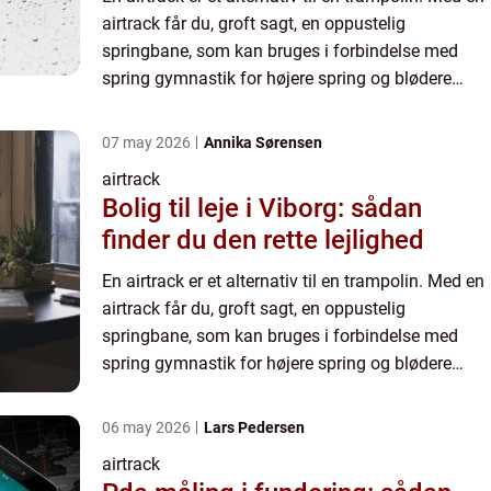
airtrack får du, groft sagt, en oppustelig
springbane, som kan bruges i forbindelse med
spring gymnastik for højere spring og blødere
landinger. En airtrack er nem at opbevare, og kan
pakkes samme...
07 may 2026
Annika Sørensen
airtrack
Bolig til leje i Viborg: sådan
finder du den rette lejlighed
En airtrack er et alternativ til en trampolin. Med en
airtrack får du, groft sagt, en oppustelig
springbane, som kan bruges i forbindelse med
spring gymnastik for højere spring og blødere
landinger. En airtrack er nem at opbevare, og kan
pakkes samme...
06 may 2026
Lars Pedersen
airtrack