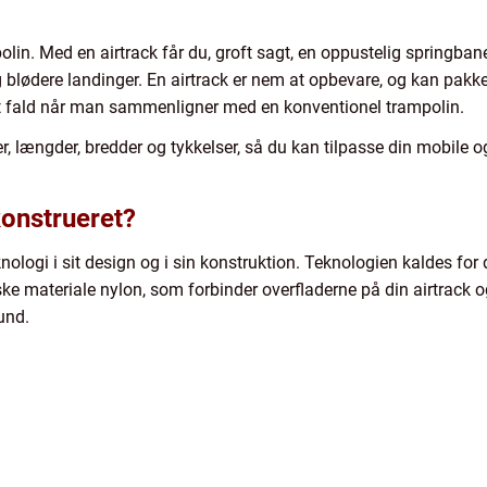
ampolin. Med en airtrack får du, groft sagt, en oppustelig springb
g blødere landinger. En airtrack er nem at opbevare, og kan pakk
ert fald når man sammenligner med en konventionel trampolin.
ser, længder, bredder og tykkelser, så du kan tilpasse din mobile 
konstrueret?
logi i sit design og i sin konstruktion. Teknologien kaldes for d
iske materiale nylon, som forbinder overfladerne på din airtrack 
und.