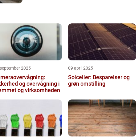
landinger. En airtrack er nem at opbevare, og kan
pakkes samme...
 september 2025
09 april 2025
meraovervågning:
Solceller: Besparelser og
kkerhed og overvågning i
grøn omstilling
emmet og virksomheden