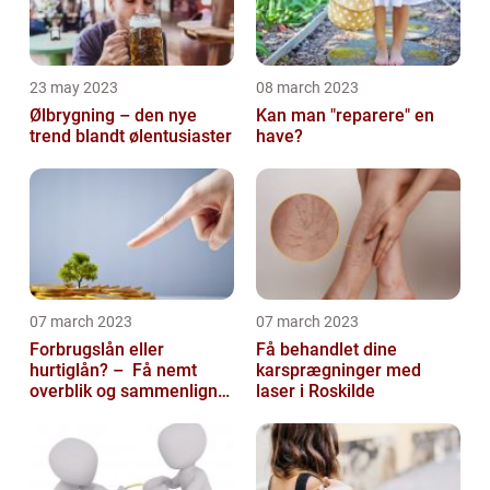
23 may 2023
08 march 2023
Ølbrygning – den nye
Kan man "reparere" en
trend blandt ølentusiaster
have?
07 march 2023
07 march 2023
Forbrugslån eller
Få behandlet dine
hurtiglån? – Få nemt
karsprægninger med
overblik og sammenlign
laser i Roskilde
priser hos 117banker.com