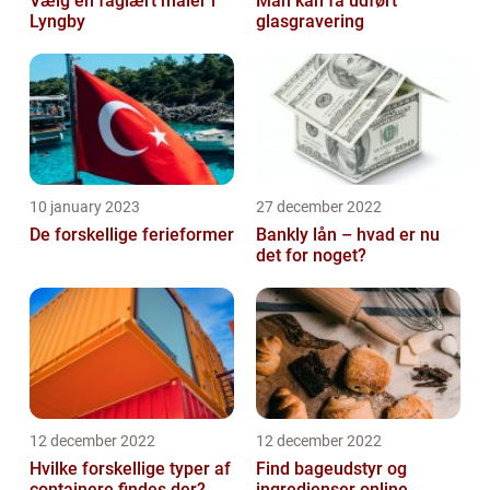
Vælg en faglært maler i
Man kan få udført
Lyngby
glasgravering
10 january 2023
27 december 2022
De forskellige ferieformer
Bankly lån – hvad er nu
det for noget?
12 december 2022
12 december 2022
Hvilke forskellige typer af
Find bageudstyr og
containere findes der?
ingredienser online