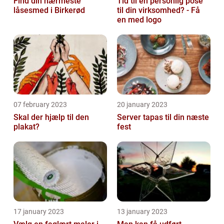
Find din nærmeste
Tid til en personlig pose
låsesmed i Birkerød
til din virksomhed? - Få
en med logo
07 february 2023
20 january 2023
Skal der hjælp til den
Server tapas til din næste
plakat?
fest
17 january 2023
13 january 2023