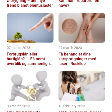
Ølbrygning – den nye
Kan man "reparere" en
trend blandt ølentusiaster
have?
07 march 2023
07 march 2023
Forbrugslån eller
Få behandlet dine
hurtiglån? – Få nemt
karsprægninger med
overblik og sammenlign
laser i Roskilde
priser hos 117banker.com
03 march 2023
10 february 2023