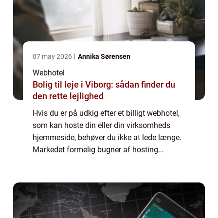
07 may 2026
Annika Sørensen
Webhotel
Bolig til leje i Viborg: sådan finder du
den rette lejlighed
Hvis du er på udkig efter et billigt webhotel,
som kan hoste din eller din virksomheds
hjemmeside, behøver du ikke at lede længe.
Markedet formelig bugner af hosting
udbydere som tilbyder hjemmesideplads på
deres servere til lave priser og med masser...