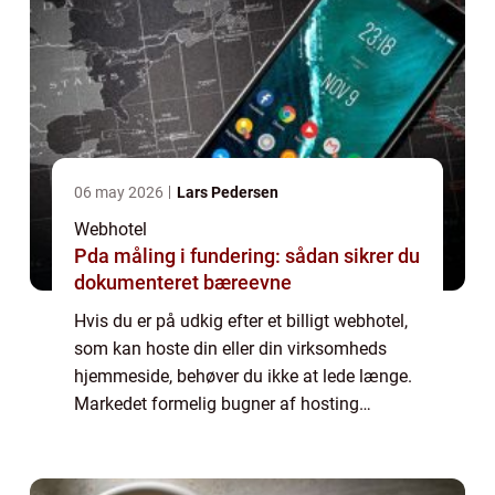
06 may 2026
Lars Pedersen
Webhotel
Pda måling i fundering: sådan sikrer du
dokumenteret bæreevne
Hvis du er på udkig efter et billigt webhotel,
som kan hoste din eller din virksomheds
hjemmeside, behøver du ikke at lede længe.
Markedet formelig bugner af hosting
udbydere som tilbyder hjemmesideplads på
deres servere til lave priser og med masser...