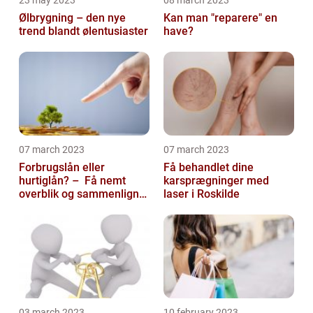
Ølbrygning – den nye
Kan man "reparere" en
trend blandt ølentusiaster
have?
07 march 2023
07 march 2023
Forbrugslån eller
Få behandlet dine
hurtiglån? – Få nemt
karsprægninger med
overblik og sammenlign
laser i Roskilde
priser hos 117banker.com
03 march 2023
10 february 2023