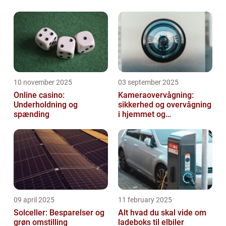
udbydere som tilbyder hjemmesideplads på
deres servere til lave priser og med masser...
10 november 2025
03 september 2025
Online casino:
Kameraovervågning:
Underholdning og
sikkerhed og overvågning
spænding
i hjemmet og
virksomheden
09 april 2025
11 february 2025
Solceller: Besparelser og
Alt hvad du skal vide om
grøn omstilling
ladeboks til elbiler