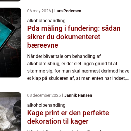
at man selv har brug for hjælp, eller man tage...
06 may 2026
Lars Pedersen
alkoholbehandling
Pda måling i fundering: sådan
sikrer du dokumenteret
bæreevne
Når der bliver tale om behandling af
alkoholmisbrug, er der slet ingen grund til at
skamme sig, for man skal nærmest derimod have
et klap på skulderen af, at man enten har indset,
at man selv har brug for hjælp, eller man tage...
08 december 2025
Jannik Hansen
alkoholbehandling
Kage print er den perfekte
dekoration til kager