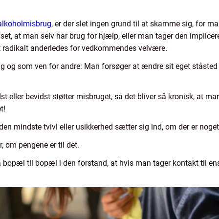
 alkoholmisbrug
, er der slet ingen grund til at skamme sig, for 
set, at man selv har brug for hjælp, eller man tager den implic
et radikalt anderledes for vedkommendes velvære.
sig og som ven for andre: Man forsøger at ændre sit eget ståsted
dst eller bevidst støtter misbruget, så det bliver så kronisk, at m
t!
den mindste tvivl eller usikkerhed sætter sig ind, om der er noget 
r, om pengene er til det.
a bopæl til bopæl i den forstand, at hvis man tager kontakt til 