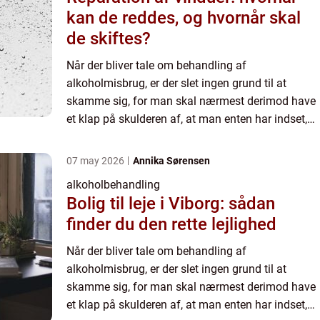
kan de reddes, og hvornår skal
de skiftes?
Når der bliver tale om behandling af
alkoholmisbrug, er der slet ingen grund til at
skamme sig, for man skal nærmest derimod have
et klap på skulderen af, at man enten har indset,
at man selv har brug for hjælp, eller man tage...
07 may 2026
Annika Sørensen
alkoholbehandling
Bolig til leje i Viborg: sådan
finder du den rette lejlighed
Når der bliver tale om behandling af
alkoholmisbrug, er der slet ingen grund til at
skamme sig, for man skal nærmest derimod have
et klap på skulderen af, at man enten har indset,