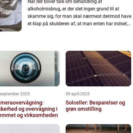
Når der bliver tale om behandling af
alkoholmisbrug, er der slet ingen grund til at
skamme sig, for man skal nærmest derimod have
et klap på skulderen af, at man enten har indset,
at man selv har brug for hjælp, eller man tage...
 september 2025
09 april 2025
meraovervågning:
Solceller: Besparelser og
kkerhed og overvågning i
grøn omstilling
emmet og virksomheden